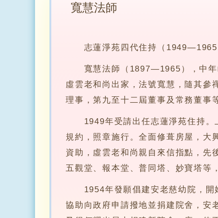
寬慧法師
志蓮淨苑四代住持（1949—196
寬慧法師（1897—1965），中年
虛雲老和尚出家，法號寬慧，隨其參
理事，第九至十二屆董事及常務董事
1949年受請出任志蓮淨苑住持。
規約，照章施行。全面修葺房屋，大
資助，虛雲老和尚親自來信指點，先
五觀堂、報本堂、普同塔、妙寶塔等
1954年發願倡建安老慈幼院，開
協助向政府申請撥地並捐建院舍，安老