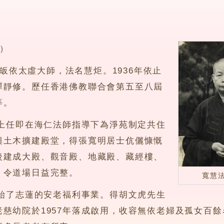
5）
皈依太虛大師，法名慧炬。1936年依止
禪靜修。歷任香港佛教聯合會第五至八屆
等。
上任即在海仁法師指導下為淨苑制定共住
興土木擴建殿堂，得張寬明居士伉儷慷慨
後建成大殿、觀音殿、地藏殿、藏經樓、
，令道場日益完整。
寬慧
始了志蓮的安老福利事業。得胡文虎先生
慈幼院於1957年落成啟用，收容無依老婦及孤女百餘名