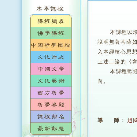
本課程以瑜伽
說明無著菩薩
入本經核心思
上述二論的《
本課程歡迎對
向。
導 師
：
趙