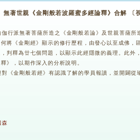
無著世親《金剛般若波羅蜜多經論釋》合解 〔
行派無著菩薩所造之《金剛般若論》及世親菩薩所造
如何將《金剛經》顯示的修行歷程，由發心以至成佛，
想，判釋為廿七個問題，以顯示此經隱微的義理。此外
會釋》，以期作深入的分析說明。
《金剛般若經》有認識了解的學員報讀，並開闢從瑜
國森