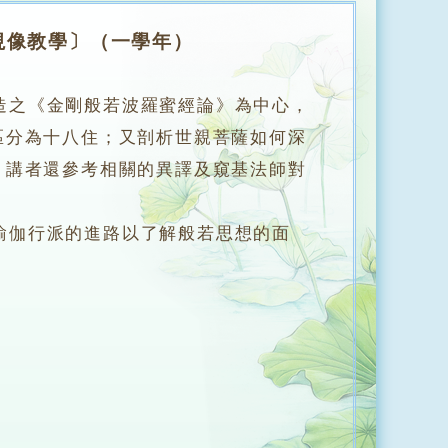
視像教學〕（一學年）
之《金剛般若波羅蜜經論》為中心，
區分為十八住；又剖析世親菩薩如何深
，講者還參考相關的異譯及窺基法師對
伽行派的進路以了解般若思想的面