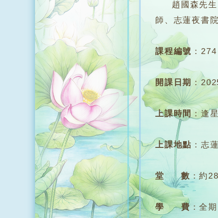
趙國森先生，
師、志蓮夜書
課程編號
：
274
開課日期
：
20
上課時間
：
逢星
上課地點
：
志蓮
堂 數
：
約2
學 費
：
全期 