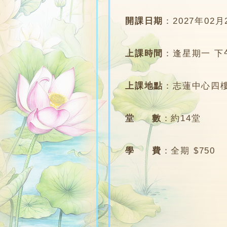
開課日期
：
2027年02月
上課時間
：
逢星期一 下午6
上課地點
：
志蓮中心四樓
堂 數
：
約14堂
學 費
：
全期 $750