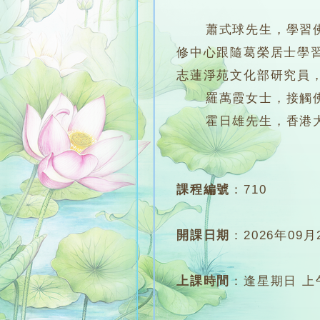
蕭式球先生，學習佛學
修中心跟隨葛榮居士學
志蓮淨苑文化部研究員
羅萬霞女士，接觸佛
霍日雄先生，香港大學
課程編號
：
710
開課日期
：
2026年09月
上課時間
：
逢星期日 上午1