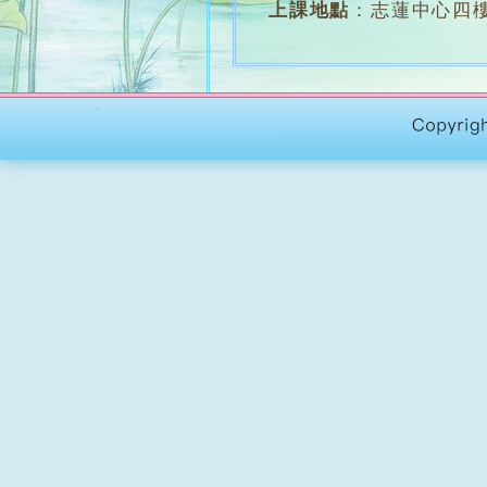
上課地點
：
志蓮中心四
堂 數
：
約28堂
學 費
：
全期 $1500