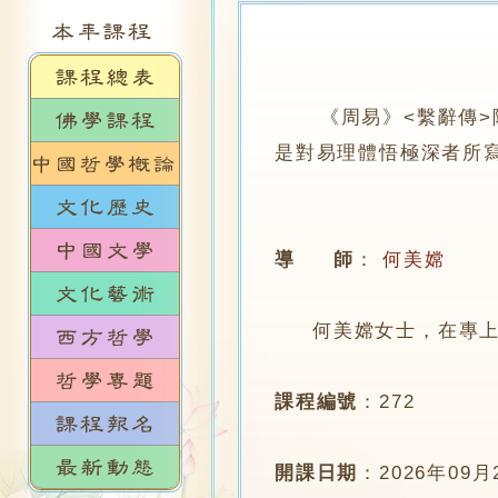
《周易》<繫辭傳>除
是對易理體悟極深者所
導 師
：
何美嫦
何美嫦女士，在專上學
課程編號
：
272
開課日期
：
2026年09月