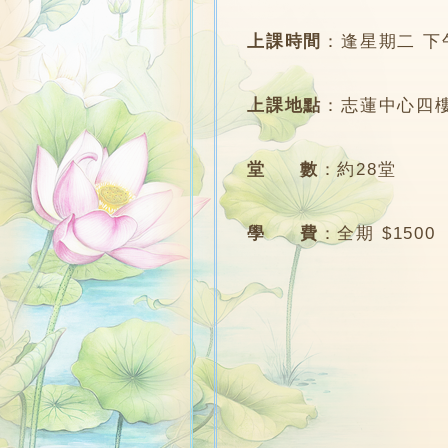
上課時間
：
逢星期二 下午7
上課地點
：
志蓮中心四樓
堂 數
：
約28堂
學 費
：
全期 $1500