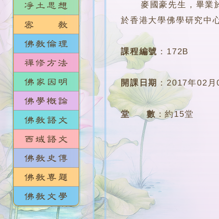
麥國豪先生，畢業於羅
於香港大學佛學研究中
課程編號
：
172B
開課日期
：
2017年02月
堂 數
：
約15堂