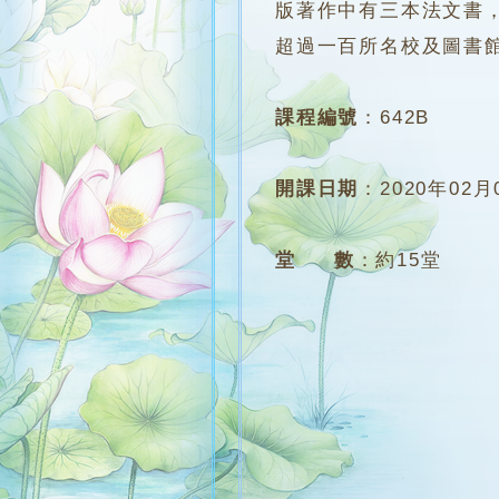
版著作中有三本法文書
超過一百所名校及圖書
課程編號
：
642B
開課日期
：
2020年02月
堂 數
：
約15堂