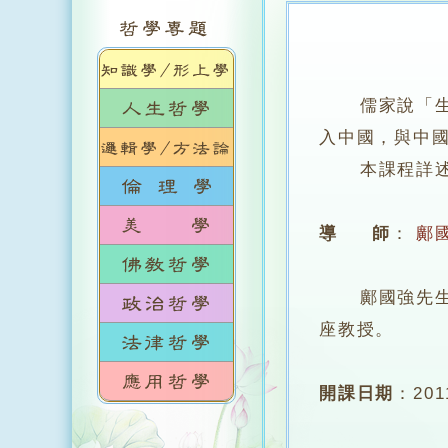
儒家說「
入中國，與中
本課程詳述三
導 師
：
鄺
鄺國強先生，
座教授。
開課日期
：
20