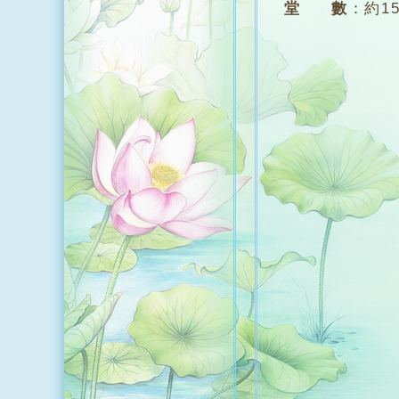
堂 數
：
約1