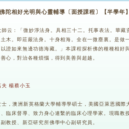
佛陀相好光明與心靈輔導〔面授課程〕【半學年】（2
云：「微妙淨法身。具相三十二。托事表法。華藏玄
嚴土木。即莊嚴法身。十身相海。全在一微塵裏。是做
可以證如來無邊功德海藏。」本課程探析佛的種種相好
的善心，對治各種煩惱，得到美善與超越。
葛夫
楊蔡小玉
，澳洲新英格蘭大學輔導學碩士，美國亞萊恩國際大
訓、臨床督導、致力身心連繫的臨床心理學家。現職教
座副教授、新亞研究所佛學中心副研究員。