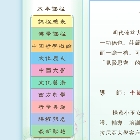
明代蕅益大師
一功德也。莊
而一瞻一禮。
「見賢思齊」
導 師
：
李
楊蔡小玉女士
護、輔導、培
拉尼亞大學客