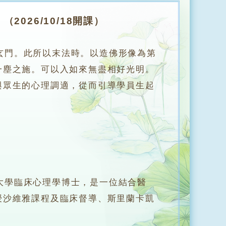
026/10/18開課）
門。此所以末法時。以造佛形像為第
一塵之施。可以入如來無盡相好光明。
與眾生的心理調適，從而引導學員生起
學臨床心理學博士，是一位結合醫
授沙維雅課程及臨床督導、斯里蘭卡凱