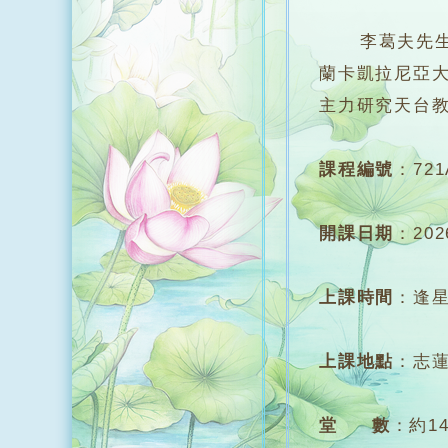
李葛夫先生，
蘭卡凱拉尼亞
主力研究天台
課程編號
：
721
開課日期
：
20
上課時間
：
逢星
上課地點
：
志
堂 數
：
約1