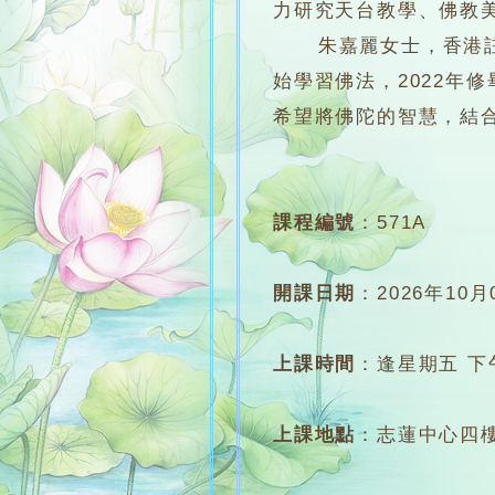
力研究天台教學、佛教
朱嘉麗女士，香港註冊
始學習佛法，2022年
希望將佛陀的智慧，結
課程編號
：
571A
開課日期
：
2026年10月
上課時間
：
逢星期五 下午7
上課地點
：
志蓮中心四樓