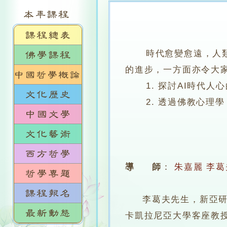
時代愈變愈遠，人類已
的進步，一方面亦令大家
1. 探討AI時代人心
2. 透過佛教心理學 
導 師
：
朱嘉麗
李葛
李葛夫先生，新亞研究
卡凱拉尼亞大學客座教