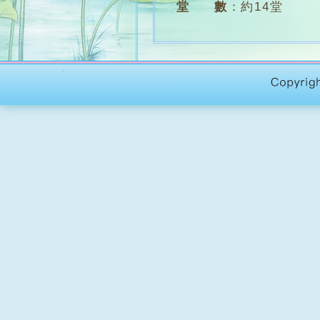
堂 數
：
約14堂
學 費
：
全期 $750