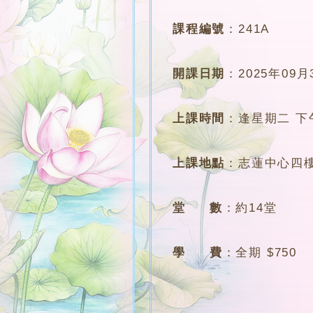
課程編號
：
241A
開課日期
：
2025年09月
上課時間
：
逢星期二 下午4
上課地點
：
志蓮中心四樓
堂 數
：
約14堂
學 費
：
全期 $750