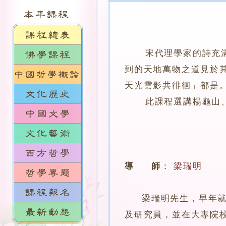
宋代理學家的詩充滿理
到的天地萬物之道見於
天光雲影共徘徊」都是
此課程選講楊龜山、朱
導 師
：
梁瑞明
梁瑞明先生，早年就讀
及研究員，並在大專院