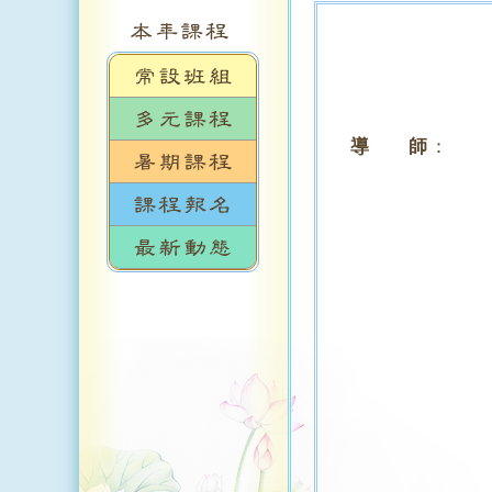
導 師
：