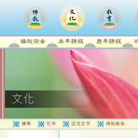
佛學
哲學
語言文字
傳統藝術