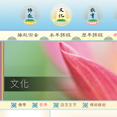
佛學
哲學
語言文字
傳統藝術