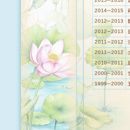
2015─2016
2014─2015
2012─2013
2012─2013
2011─2012
2011─2012
2010─2011
2000─2001
1999─2000