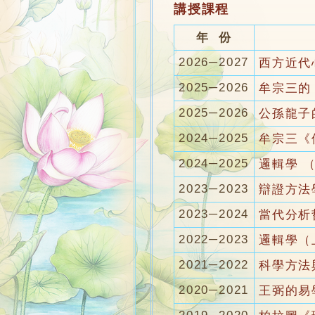
講授課程
年 份
2026─2027
西方近代
2025─2026
牟宗三的
2025─2026
公孫龍子
2024─2025
牟宗三《
2024─2025
邏輯學 
2023─2023
辯證方法
2023─2024
當代分析
2022─2023
邏輯學（
2021─2022
科學方法
2020─2021
王弼的易