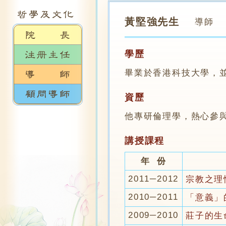
黃堅強先生
導師
學歷
畢業於香港科技大學，
資歷
他專研倫理學，熱心參
講授課程
年 份
2011─2012
宗教之理
2010─2011
「意義」
2009─2010
莊子的生