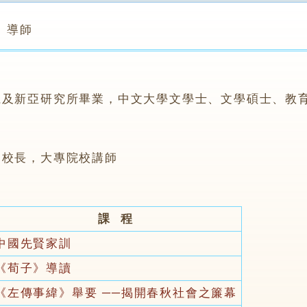
導師
系及新亞研究所畢業，中文大學文學士、文學碩士、教
副校長，大專院校講師
課 程
中國先賢家訓
《荀子》導讀
《左傳事緯》舉要 ──揭開春秋社會之簾幕