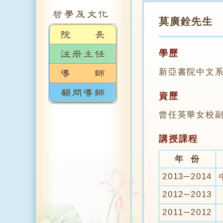
莫廣銓先生
學歷
新亞書院中文
資歷
曾任英華女校
講授課程
年 份
2013─2014
2012─2013
2011─2012