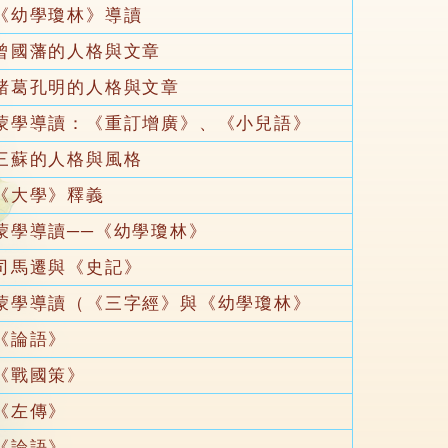
《幼學瓊林》導讀
曾國藩的人格與文章
諸葛孔明的人格與文章
蒙學導讀：《重訂增廣》、《小兒語》
三蘇的人格與風格
《大學》釋義
蒙學導讀──《幼學瓊林》
司馬遷與《史記》
蒙學導讀（《三字經》與《幼學瓊林》
《論語》
《戰國策》
《左傳》
《論語》