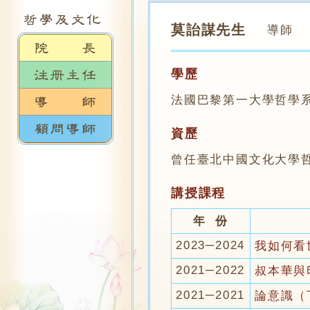
莫詒謀先生
導師
學歷
法國巴黎第一大學哲學
資歷
曾任臺北中國文化大學
講授課程
年 份
2023─2024
我如何看
2021─2022
叔本華與
2021─2021
論意識（