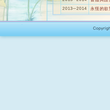
2013─2014
永恆的欲
2012─2013
當尼釆夢
2012─2013
幸福之路
2011─2012
培根的偶
2011─2012
王陽明的
2010─2011
亞里斯多
2010─2011
善與惡
2009─2010
哲學與宗
2009─2010
老子形上
2008─2009
藝術與哲
2007─2008
從盧梭到
2006─2007
談價值／