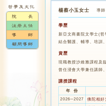
楊蔡小玉女士
導師
學歷
新亞文商書院文學士(哲
結合醫護、輔導、培訓
資歷
現職教授沙維雅課程及
曾任浸會大學兼任講師
講授課程
年 份
2026─2027
佛陀相好