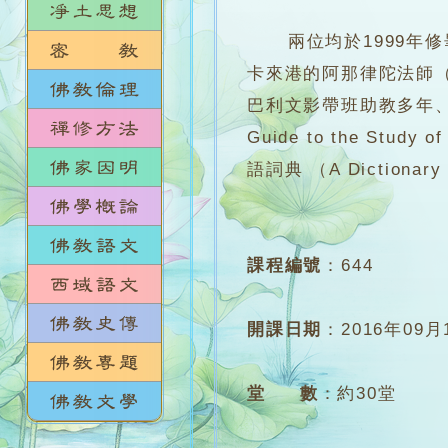
兩位均於1999年修畢
卡來港的阿那律陀法師（Ven
巴利文影帶班助教多年、
Guide to the S
語詞典 （A Dictionary 
課程編號
：
644
開課日期
：
2016年09月
堂 數
：
約30堂