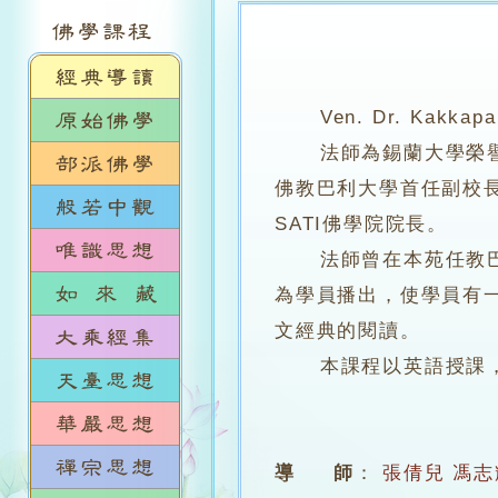
Ven. Dr. Kakkapa
法師為錫蘭大學榮譽文學士
佛教巴利大學首任副校
SATI佛學院院長。
法師曾在本苑任教巴利
為學員播出，使學員有
文經典的閱讀。
本課程以英語授課，由
導 師
：
張倩兒
馮志