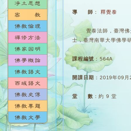
導 師
：
釋覺泰
覺泰法師，臺灣佛光山
士，臺灣南華大學佛學
課程編號
：
564A
開課日期
：
2019年09月
堂 數
：
約 9 堂