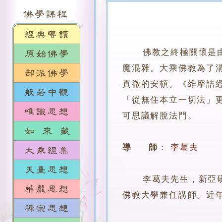
佛教之終極關懷是
魔混雜。大乘佛教為了
真徹的安頓。《維摩詰
「從無住本立一切法」
可思議解脫法門。
導 師
：
李葛夫
李葛夫先生，新亞研究
佛教大學兼任講師。近