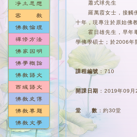
蕭式球先生
羅萬霞女士，接觸佛教
十年，現專注於原始佛
霍日雄先生，早年畢業於香
學佛學碩士；於2006
課程編號
：
710
開課日期
：
2019年09月
堂 數
：
約30堂