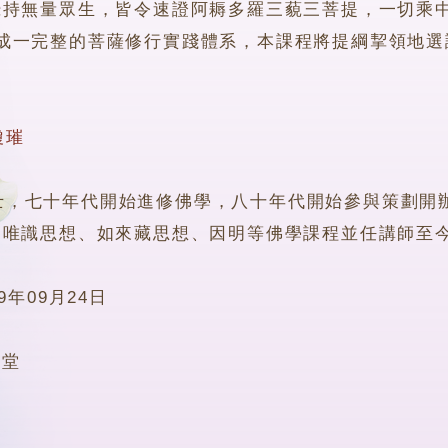
攝持無量眾生，皆令速證阿耨多羅三藐三菩提，一切乘
完整的菩薩修行實踐體系，本課程將提綱挈領地選讀
瓊璀
七十年代開始進修佛學，八十年代開始參與策劃開辦
、唯識思想、如來藏思想、因明等佛學課程並任講師至
09年09月24日
2堂