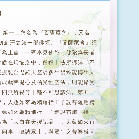
）
，第十二會名為『菩薩藏會』，又名
初創譯之第一部佛經。『菩薩藏會』經
者為上首，一齊奉見佛陀，佛陀為長者
常處在煩惱之中，種種十法所纒縛，不
陀授記金毘羅天歷劫多生後終能轉生人
薩成就菩提心及信受性空法，則能攝受
、四無所畏等十種不可思議法。第五
行，大蘊如來為精進行王子說菩薩應精
大蘊如來為精進行王子續說布施、持
品為「大自在天授記品」，大蘊如來再
、同事，攝諸眾生，與眾生之苦樂感同