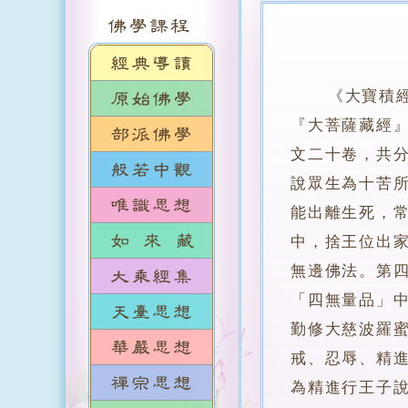
《大寶積
『大菩薩藏經
文二十卷，共
說眾生為十苦
能出離生死，
中，捨王位出
無邊佛法。第
「四無量品」
勤修大慈波羅
戒、忍辱、精
為精進行王子