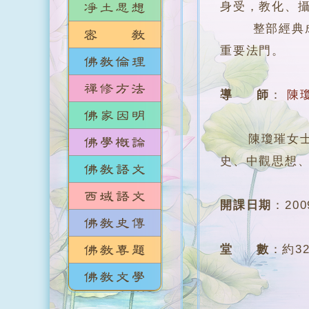
身受，教化、
整部經典成一
重要法門。
導 師
：
陳
陳瓊璀女士，
史、中觀思想
開課日期
：
20
堂 數
：
約3