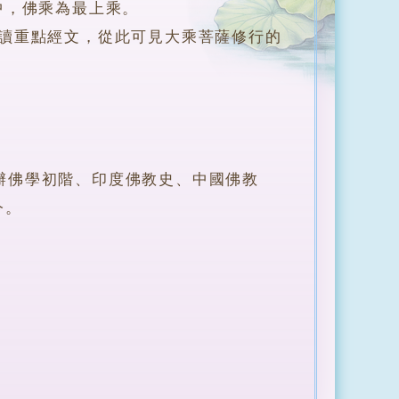
中，佛乘為最上乘。
重點經文，從此可見大乘菩薩修行的
佛學初階、印度佛教史、中國佛教
今。