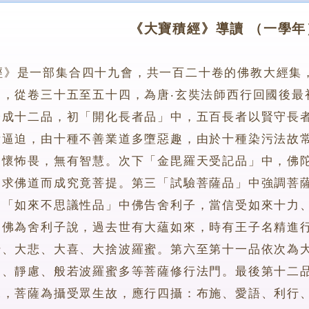
《大寶積經》導讀 （一學年
經》是一部集合四十九會，共一百二十卷的佛教大經集
』，從卷三十五至五十四，為唐‧玄奘法師西行回國後最
分成十二品，初「開化長者品」中，五百長者以賢守長
所逼迫，由十種不善業道多墮惡趣，由於十種染污法故
常懷怖畏，無有智慧。次下「金毘羅天受記品」中，佛
家求佛道而成究竟菩提。第三「試驗菩薩品」中強調菩
四「如來不思議性品」中佛告舍利子，當信受如來十力
中佛為舍利子說，過去世有大蘊如來，時有王子名精進
蜜、大悲、大喜、大捨波羅蜜。第六至第十一品依次為
進、靜慮、般若波羅蜜多等菩薩修行法門。最後第十二
說，菩薩為攝受眾生故，應行四攝：布施、愛語、利行