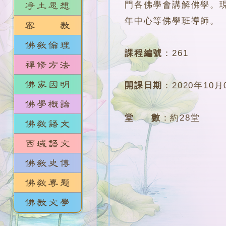
門各佛學會講解佛學。
年中心等佛學班導師。
課程編號
：
261
開課日期
：
2020年10月
堂 數
：
約28堂