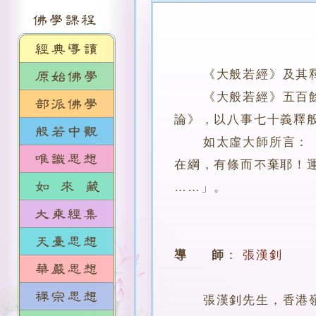
《大般若經》及其
《大般若經》五百餘卷
論》，以八事七十義釋
如太虛大師所言：「…
在綱，有條而不棄耶！
……」。
導 師
：
張漢釗
張漢釗先生，香港嶺南