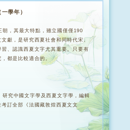
（一學年）
要王朝，其最大特點，雖立國僅僅190
文文獻，是研究西夏社會和同時代宋、
學習、認識西夏文字尤其重要。只要有
究，都是比較適合的。
研究中國文字學及西夏文字學，編輯
並考訂全部《法國藏敦煌西夏文文