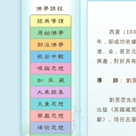
西夏（10
年，卻成功依
遼、金，甚至
興趣，對於具
導 師
：
劉
劉景雲先生，
出版《英國藏
獻》。現任志