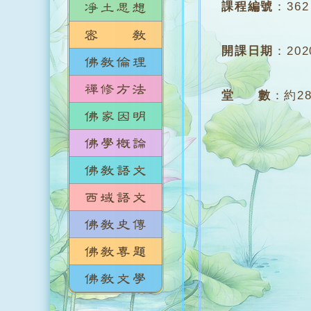
課程編號
：
362
開課日期
：
20
堂 數
：
約2