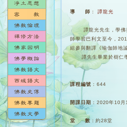
導 師
：
譚龍光
譚龍光先生，學佛與禪
師學習巴利文至今，20
組參與翻譯《瑜伽師地
譚先生畢業於樹仁學院會計系
課程編號
：
644
開課日期
：
2020年10月
堂 數
：
約28堂