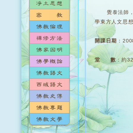
覺泰法師，畢
學東方人文思
開課日期
：
20
堂 數
：
約3