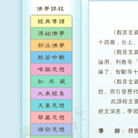
《觀音玄義
十四冊，分上
《觀音玄義》
論用、判教等
緣了、智斷等
《觀音玄義》
想。而引發歷
此課程主要藉
經文深意，學
導 師
：
釋