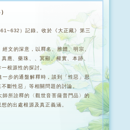
年）
61~632）記錄。收於《大正藏》第三
經文的深意，以釋名、辨體、明宗、
、真應、藥珠、、冥顯、權實、本跡、
作一根源性的探討。
一步的通盤解釋時，談到「性惡」思
來不斷性惡」等相關問題的討論。
師所詮釋的〈觀世音菩薩普門品〉的
思想的出處根源及真正義涵。