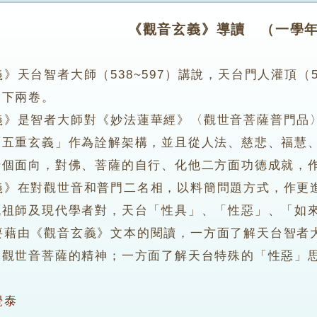
《觀音玄義》導讀 （一學
》天台智者大師（538~597）講說，天台門人灌頂（5
、下兩卷。
是智者大師對《妙法蓮華經》〈觀世音菩薩普門品〉
「五重玄義」作為詮解架構，並且從人法、慈悲、福慧
十個面向，對佛、菩薩的自行、化他二方面功德成就，
在對觀世音和普門二名相，以料簡問題方式，作更進
代祖師及現代學者對，天台「性具」、「性惡」、「如
由《觀音玄義》文本的閱讀，一方面了解天台智者大
習觀世音菩薩的精神；一方面了解天台特殊的「性惡」
覺泰