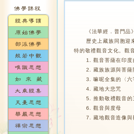
《法華經．普門品
歷史上藏族同胞迎來佛
特的敬禮觀音文化。觀
1. 觀音菩薩在印度
2. 藏族族源與菩薩
3. 嘛呢全集的〈六
4. 藏地大悲咒
5. 推動敬禮觀音的
6. 觀音與度母
7. 藏地觀音造像與