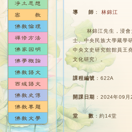
導 師
：
林錦江
林錦江先生，浸會大學
士、中央民族大學藏學
中央文史研究館館員王
文化研究〉。
課程編號
：
622A
開課日期
：
2024年09月
堂 數
：
約14堂