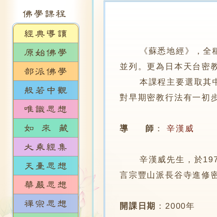
《蘇悉地經》，全
並列。更為日本天台密
本課程主要選取其中數
對早期密教行法有一初
導 師
：
辛漢威
辛漢威先生，於197
言宗豐山派長谷寺進修
開課日期
：
2000年