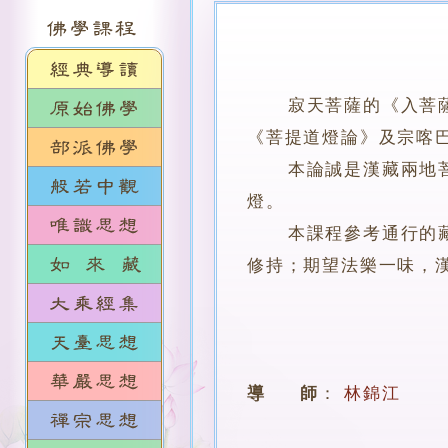
寂天菩薩的《入菩
《菩提道燈論》及宗喀
本論誠是漢藏兩地菩薩
燈。
本課程參考通行的藏譯
修持；期望法樂一味，
導 師
：
林錦江