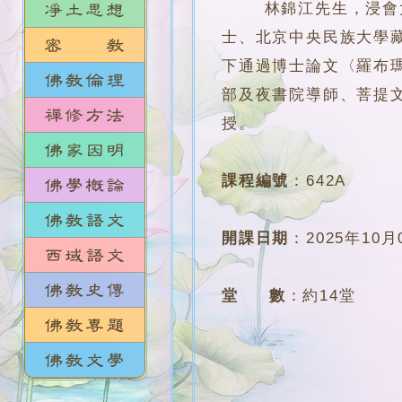
林錦江先生，浸會大學
士、北京中央民族大學
下通過博士論文〈羅布
部及夜書院導師、菩提
授。
課程編號
：
642A
開課日期
：
2025年10月
堂 數
：
約14堂