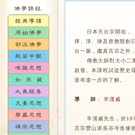
日本天台宗開祖，
禪、淨、律及密教開創
台一脈，繼真言宗之外
傳教大師對大小二乘的
啟發。本課程試從歷史
派有進一步的了解。
導 師
：
辛漢威
辛漢威先生，於197
言宗豐山派長谷寺進修