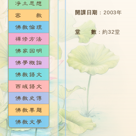
開課日期
：
2003年
堂 數
：
約32堂