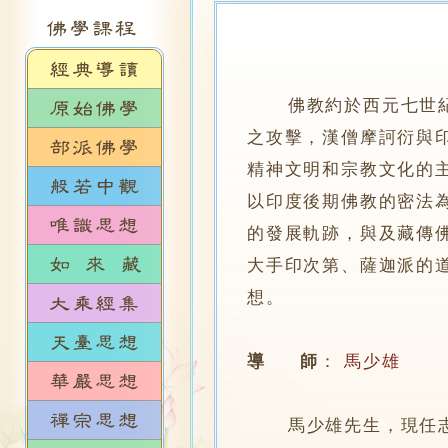
佛教約於西元七世
之攻擊，漢僧摩訶衍與
精神文明和宗教文化的
以印度後期佛教的密法
的發展軌跡，與及藏傳
大手印次第、薩迦派的
想。
導 師
：
馬少雄
馬少雄先生，現任志蓮