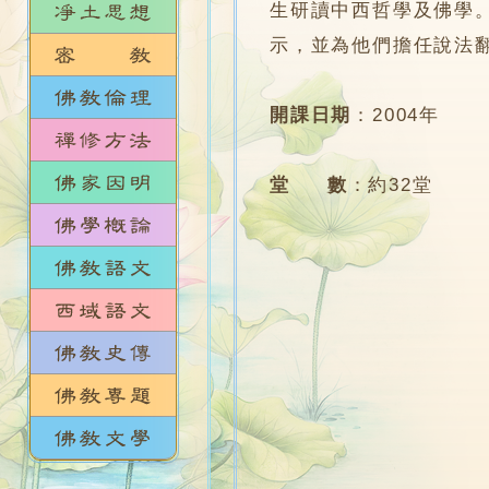
生研讀中西哲學及佛學
示，並為他們擔任說法
開課日期
：
2004年
堂 數
：
約32堂