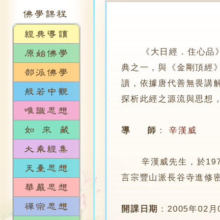
《大日經．住心品
典之一，與《金剛頂經
讀，依據唐代善無畏講
探析此經之源流與思想
導 師
：
辛漢威
辛漢威先生，於197
言宗豐山派長谷寺進修
開課日期
：
2005年02月