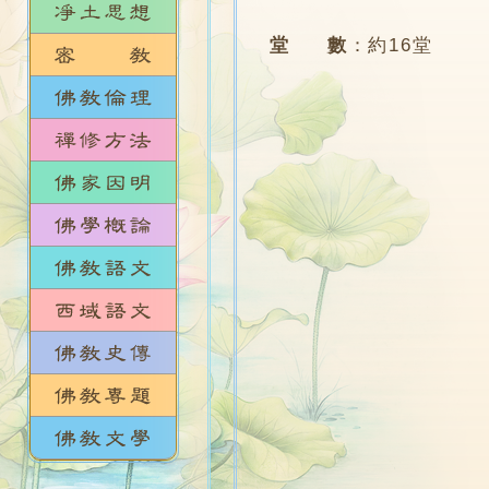
堂 數
：
約16堂