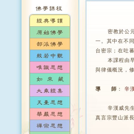
密教於公
一。其中在不
台密宗；在吐
本課程由早期
與律儀概況，
導 師
：
辛
辛漢威先生，於
真言宗豐山派