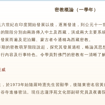
密教概論（一學年）
元六世紀在印度開始發展以後，逐漸發達，到公元十一
同的階段分別由兩路傳入中土及西藏，演成兩大主要系
蕃發展而遍及尼泊爾、蒙古者今通稱為西藏密教。
的密教萌芽階段說起，探究其發展過程，略論其思想
修行內容及行事特色。令學員對佛門的密教有一清晰了
漢威
1973年始隨羅時憲先生習顯學，後隨東密名宿黃繩
長谷寺進修密法。現任志蓮淨苑文化部副研究員及夜書