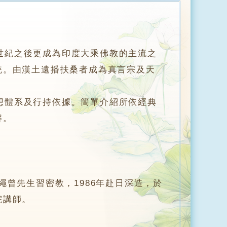
世紀之後更成為印度大乘佛教的主流之
統。由漢土遠播扶桑者成為真言宗及天
體系及行持依據。簡單介紹所依經典
解。
曾先生習密教，1986年赴日深造，於
院講師。