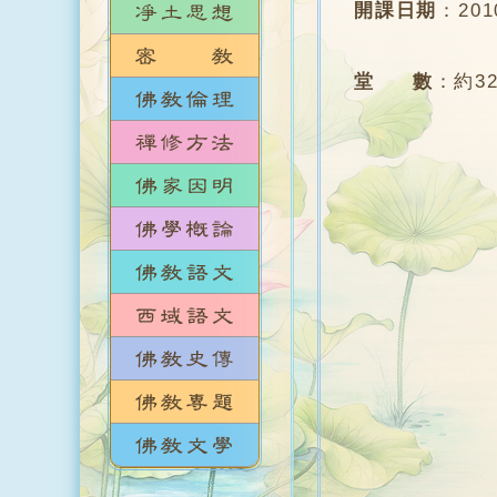
開課日期
：
20
堂 數
：
約3