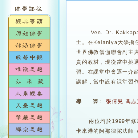
Ven. Dr. Kak
士。在Kelaniya
世界佛教僧伽聯會副主席
貴的教材，現從當中挑
習。在課堂中會逐一介
講解，當中設有課堂習
導 師
：
張倩兒
馮志
兩位均於1999年修畢
卡來港的阿那律陀法師（Ven