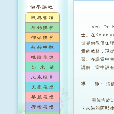
Ven. D
士。在Kela
世界佛教僧伽聯
貴的教材，現
習。在課堂中
講解，當中設
導 師
：
張
兩位均於199
卡來港的阿那律陀法