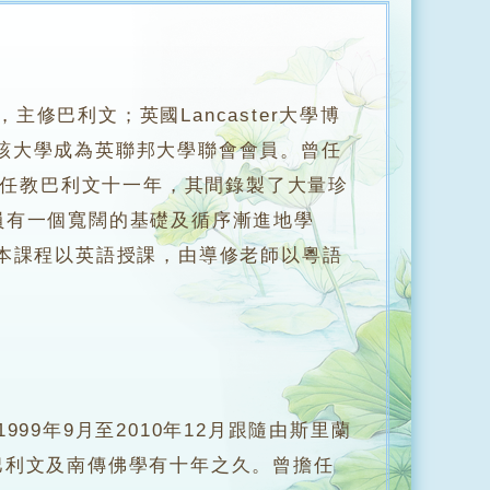
文學士，主修巴利文；英國Lancaster大學博
領導該大學成為英聯邦大學聯會會員。曾任
苑任教巴利文十一年，其間錄製了大量珍
員有一個寬闊的基礎及循序漸進地學
本課程以英語授課，由導修老師以粵語
9年9月至2010年12月跟隨由斯里蘭
ha）學習巴利文及南傳佛學有十年之久。曾擔任