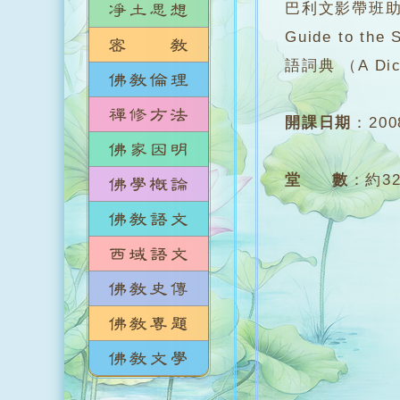
巴利文影帶班助
Guide to 
語詞典 （A Dicti
開課日期
：
20
堂 數
：
約3