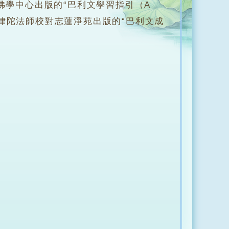
佛學中心出版的“巴利文學習指引（A
年協助阿那律陀法師校對志蓮淨苑出版的“巴利文成