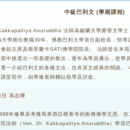
中級巴利文 (學期課程)
r. Kakkapalliye Anuruddha 法師為錫蘭大學榮譽
niya大學擔任教職30年。佛教巴利大學首任副校長，
會副主席及斯里蘭卡SATI佛學院院長。 法師曾在本
從當中挑選出一些基礎的教法，逐年為學員播出，使學
會逐一介紹巴利文的各種文法，也有原文經典的閱讀。 
有課堂習作，由導修老師輔以指導及評改。
倩兒
馮志輝
9年修畢及考獲馬來西亞檀香寺的南傳佛學文憑。自199
師（Ven. Dr. Kakkapalliye Anurudd