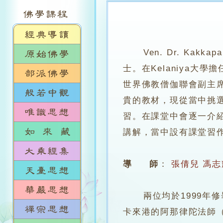
Ven. Dr. Kak
士。在Kelaniya
世界佛教僧伽聯會副主席
貴的教材，現從當中挑
習。在課堂中會逐一介
講解，當中設有課堂習
導 師
：
張倩兒
馮志
兩位均於1999年修畢
卡來港的阿那律陀法師（Ven