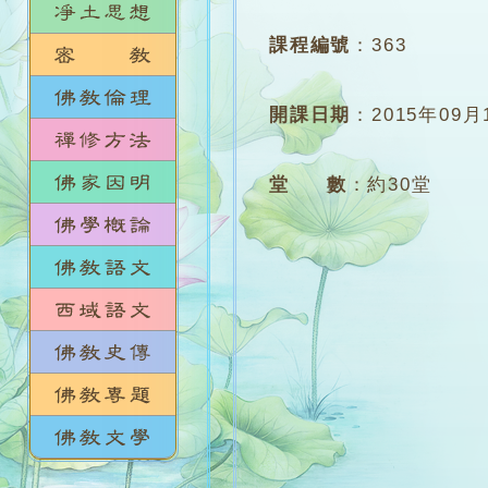
課程編號
：
363
開課日期
：
2015年09月
堂 數
：
約30堂