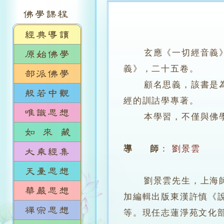
玄應《一切經音義》
義》，二十五卷。
顧名思義，該書是為唐
經的訓詁學專著。
本學習，不僅與佛學
導 師
：
劉景雲
劉景雲先生，上海師範
加編輯出版東漢許慎《
等。現任志蓮淨苑文化