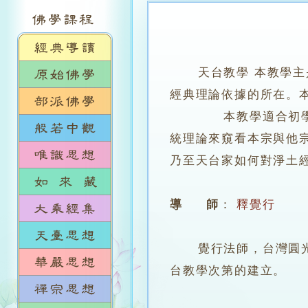
天台教學 本教學
經典理論依據的所在。
本教學適合初學者與
統理論來窺看本宗與他
乃至天台家如何對淨土
導 師
：
釋覺行
覺行法師，台灣圓光佛
台教學次第的建立。