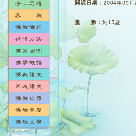
開課日期
：
2004年09月
堂 數
：
約15堂