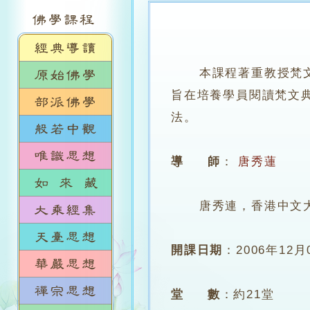
本課程著重教授梵
旨在培養學員閱讀梵文
法。
導 師
：
唐秀蓮
唐秀連，香港中文大學
開課日期
：
2006年12月
堂 數
：
約21堂