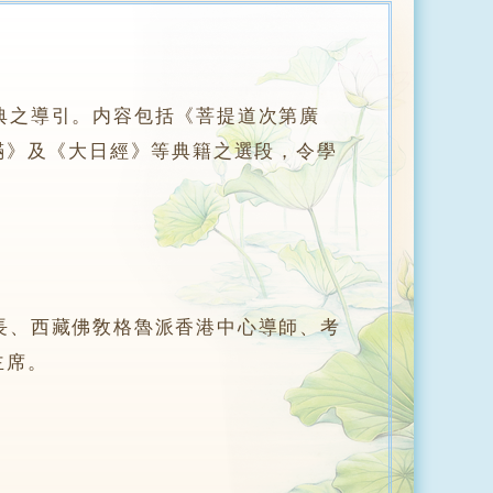
典之導引。内容包括《菩提道次第廣
滿》及《大日經》等典籍之選段，令學
、西藏佛敎格魯派香港中心導師、考
主席。