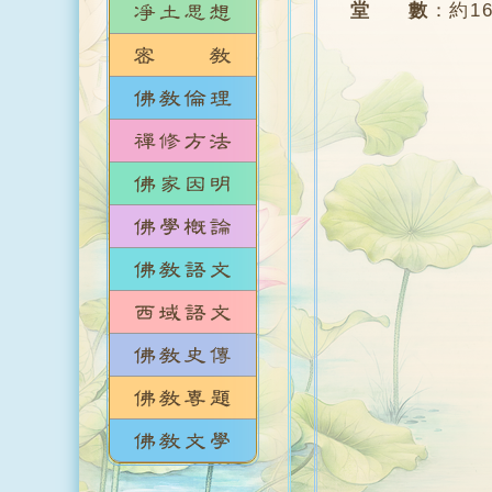
堂 數
：
約1