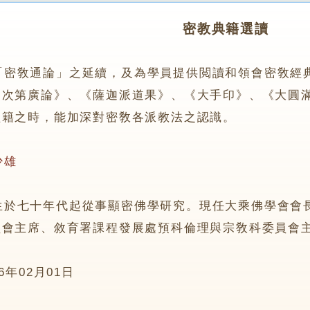
密教典籍選讀
「密敎通論」之延續，及為學員提供閲讀和領會密敎經
道次第廣論》、《薩迦派道果》、《大手印》、《大圓
經籍之時，能加深對密敎各派教法之認識。
少雄
七十年代起從事顯密佛學研究。現任大乘佛學會會長
員會主席、敘育署課程發展處預科倫理與宗敎科委員會
96年02月01日