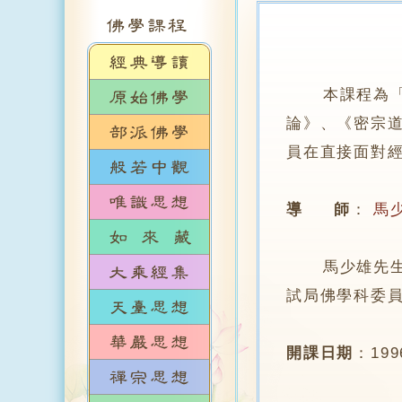
本課程為
論》、《密宗
員在直接面對
導 師
：
馬
馬少雄先生於
試局佛學科委
開課日期
：
19