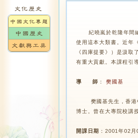
紀曉嵐於乾隆年間
使用這本大類書。近年
《四庫提要》）是汲取
有重大貢獻。本課程引
導 師
：
樊國基
樊國基先生，香港中文
博士。曾在大專院校講
開課日期
：
2001年02月