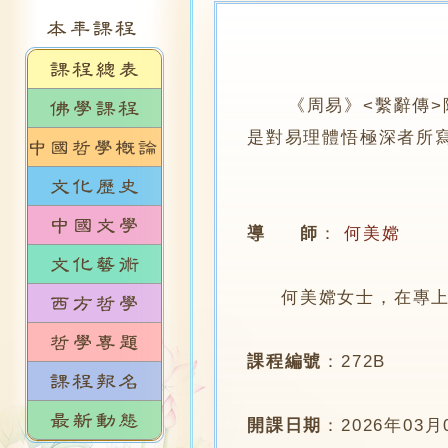
《周易》<繫辭傳>除
是對易理體悟極深者所
導 師
：
何美嫦
何美嫦女士，在專上學
課程編號
：
272B
開課日期
：
2026年03月