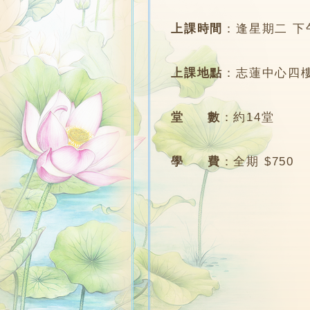
上課時間
：
逢星期二 下午7
上課地點
：
志蓮中心四樓
堂 數
：
約14堂
學 費
：
全期 $750