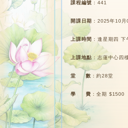
課程編號
：
441
開課日期
：
2025年10月
上課時間
：
逢星期四 下午4
上課地點
：
志蓮中心四樓
堂 數
：
約28堂
學 費
：
全期 $1500