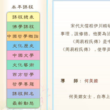
宋代大儒程伊川精研《
事理，說修德。他要為
《周易程氏傳》是中國
《周易程氏傳》，使學
導 師
：
何美嫦
何美嫦女士，自專上學