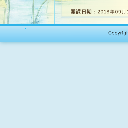
開課日期
：
2018年09月
上課時間
：
逢星期三 晚上7
上課地點
：
志蓮淨苑中
堂 數
：
約16堂
名 額
：
10人
學 費
：
$3600