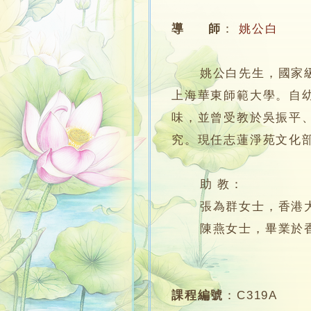
導 師
：
姚公白
姚公白先生，國家級非
上海華東師範大學。自
味，並曾受教於吳振平
究。現任志蓮淨苑文化
助 教：
張為群女士，香港大學
陳燕女士，畢業於香
課程編號
：
C319A