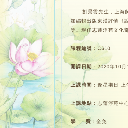
劉景雲先生，上海師範
加編輯出版東漢許慎《
等。現任志蓮淨苑文化
課程編號
：
C610
開課日期
：
2020年10月
上課時間
：
逢星期日 上午1
上課地點
：
志蓮淨苑中
學 費
：
全免