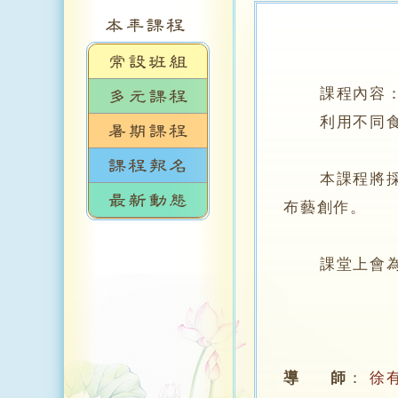
課程內容
利用不同食
本課程將採用
布藝創作。
課堂上會為學
導 師
：
徐