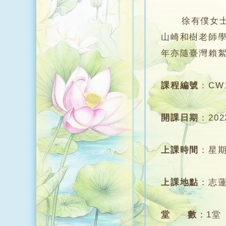
徐有僕女士，
山崎和樹老師
年亦隨臺灣賴絮朎
課程編號
：
CW
開課日期
：
20
上課時間
：
星期
上課地點
：
志
堂 數
：
1堂