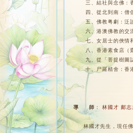
三、結社與念佛：香港
四、從北到南：僧侶遷
五、佛教粤劇：泛談
六、港澳佛教的交流
七、女居士的俠情和貢
八、香港素食店（齋
九、從「菩提樹圖誌」
十、尸羅精舍：香港
導 師
：
林國才
鄺志
林國才先生，現任佛門