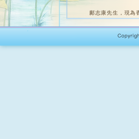
鄺志康先生，現為香港
任、志蓮夜書院導師。
課程編號
：
S119
開課日期
：
2024年07月
上課時間
：
逢星期一 晚上7
上課地點
：
志蓮中心四
堂 數
：
10堂